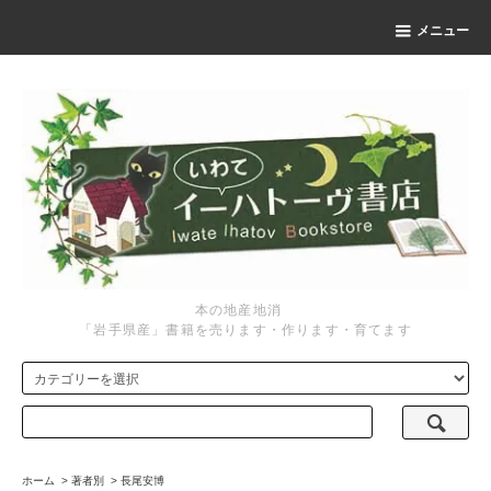
メニュー
本の地産地消
「岩手県産」書籍を売ります・作ります・育てます
ホーム
>
著者別
>
長尾安博