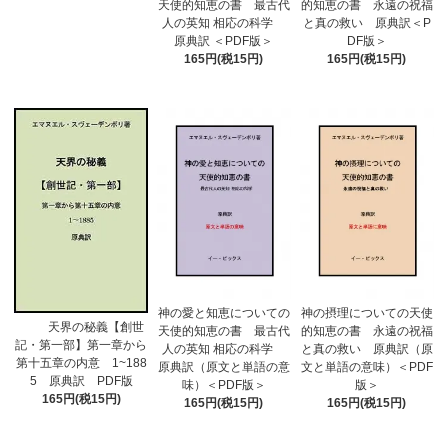
天使的知恵の書 最古代
的知恵の書 永遠の祝福
人の英知 相応の科学
と真の救い 原典訳＜P
原典訳 ＜PDF版＞
DF版＞
165円(税15円)
165円(税15円)
神の愛と知恵についての
神の摂理についての天使
天界の秘義【創世
天使的知恵の書 最古代
的知恵の書 永遠の祝福
記・第一部】第一章から
人の英知 相応の科学
と真の救い 原典訳（原
第十五章の内意 1~188
原典訳（原文と単語の意
文と単語の意味）＜PDF
5 原典訳 PDF版
味）＜PDF版＞
版＞
165円(税15円)
165円(税15円)
165円(税15円)