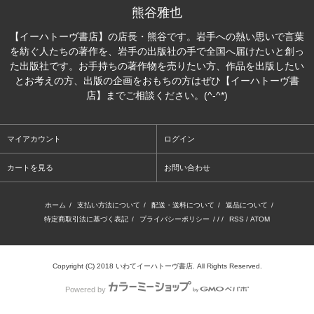
熊谷雅也
【イーハトーヴ書店】の店長・熊谷です。岩手への熱い思いで言葉
を紡ぐ人たちの著作を、岩手の出版社の手で全国へ届けたいと創っ
た出版社です。お手持ちの著作物を売りたい方、作品を出版したい
とお考えの方、出版の企画をおもちの方はぜひ【イーハトーヴ書
店】までご相談ください。(^-^*)
マイアカウント
ログイン
カートを見る
お問い合わせ
ホーム
/
支払い方法について
/
配送・送料について
/
返品について
/
特定商取引法に基づく表記
/
プライバシーポリシー
/ / /
RSS
/
ATOM
Copyright (C) 2018 いわてイーハトーヴ書店. All Rights Reserved.
Powered by