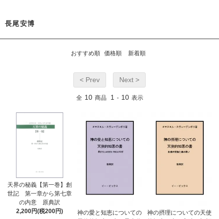
長尾安博
おすすめ順
価格順
新着順
< Prev
Next >
10
1
10
全
商品
-
表示
天界の秘義【第一巻】創
世記 第一章から第七章
の内意 原典訳
2,200円(税200円)
神の愛と知恵についての
神の摂理についての天使