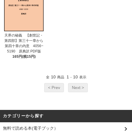
天界の秘義 【創世記・
第四部】第三十一章から
第四十章の内意 4056~
5190 原典訳 PDF版
165円(税15円)
10
1
10
全
商品
-
表示
< Prev
Next >
カテゴリーから探す
無料で読める本(電子ブック）