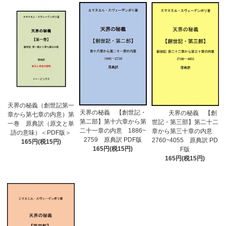
天界の秘義（創世記第一
天界の秘義 【創世記・
天界の秘義 【創
章から第七章の内意）第
第二部】第十六章から第
世記・第三部】第二十二
一巻 原典訳（原文と単
二十一章の内意 1886~
章から第三十章の内意
語の意味）＜PDF版＞
2759 原典訳 PDF版
2760~4055 原典訳 PD
165円(税15円)
165円(税15円)
F版
165円(税15円)