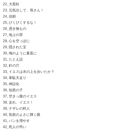
22, 大黒柱
23, 元気出して、母さん！
24, 信頼
25, びくびくするな！
26, 憑き物もの
27, 地上の罪
28, 心を空っぽに
29, 隠された宝
30, 鳩のように素直に
31, たとえ話
32, 針の穴
33, イエスは水の上を歩いたか？
34, 韋駄天走り
35, 神話化
36, 知恵の子
37, 空きっ腹のイエス
38, 走れ、イエス！
39, ナザレの村人
40, 気前のよさに輝く眼
41, パンを増やす
42, 死人の弔い