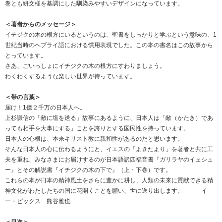
巻とも絣文様を基調にした馴染みやすいデザインになっています。
＜著者からのメッセージ＞
イチジクの木の根方にいるというのは、聖書をしっかりと学ぶという意味の、1
世紀当時のヘブライ語における慣用表現でした。この本の書名はこの故事から
とっています。
さあ、ごいっしょにイチジクの木の根方にすわりましょう。
わくわくするような楽しい世界が待っています。
＜帯の言葉＞
届け！1億２千万の日本人へ。
上杉謙信の「敵に塩を送る」故事にあるように、日本人は「敵（かたき）であ
っても相手を大事にする」ことを誇りとする国民性を持っています。
日本人の心根は、本来キリスト教に親和性があるのだと思います。
そんな日本人の心に伝わるようにと、イエスの「よきたより」を著者と共に工
夫を重ね、みなさまにお届けするのが日本語訳四福音書『ガリラヤのイェシュ
ー』とその解説書『イチジクの木の下で』（上・下巻）です。
これらの本が日本の精神風土をさらに豊かに耕し、人類の未来に貢献できる精
神文化がわたしたちの国に花開くことを願い、世に送り出します。 イ
ー・ピックス 熊谷雅也
＜目次＞