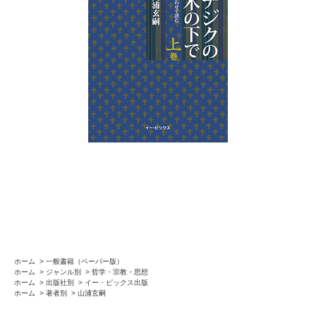
ホーム
>
一般書籍（ペーパー版）
ホーム
>
ジャンル別
>
哲学・宗教・思想
ホーム
>
出版社別
>
イー・ピックス出版
ホーム
>
著者別
>
山浦玄嗣