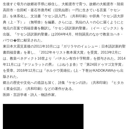
生後すぐ母方の故郷岩手県に移住し、大船渡市で育つ。故郷の大船渡市・陸前
高田市・住田町・釜石市唐丹町（旧気仙郡）一円に生きている言葉「ケセン
語」を体系化し、文法書『ケセン語入門』（共和印刷）や辞典『ケセン語大辞
典（上・下）』（無明舎）を編纂。さらには、気仙の人々の心に届くようにと
地元の言葉で四福音書を翻訳し『ケセン語訳新約聖書』（イー・ピックス）を
出版。『ケセン語訳新約聖書』は2004年4月、特別謁見のなかで教皇ヨハネ・
パウロ�世に献呈された。
東日本大震災直後の2011年10月には『ガリラヤのイェシュー：日本語訳新約聖
書四福音書』を著し、「2012年キリスト教本屋大賞」を受賞。2013年2月に
は、教皇ベネディクト16世より「バチカン有功十字勲章」を授与された。2014
年11月には『ナツェラットの男』（ぷねうま舎）で「第24回ドゥマゴ文学賞」
を受章。2016年12月には『ホルケウ英雄伝』(上・下巻)がKADOKAWAから出
版された。
郷土の歴史や文化への造詣も深く、詩集『ケセンの詩』（共和印刷）『ヒタカ
ミ黄金伝説』（共和印刷）などの著作がある。
医師・言語学者・詩人・物語作家。