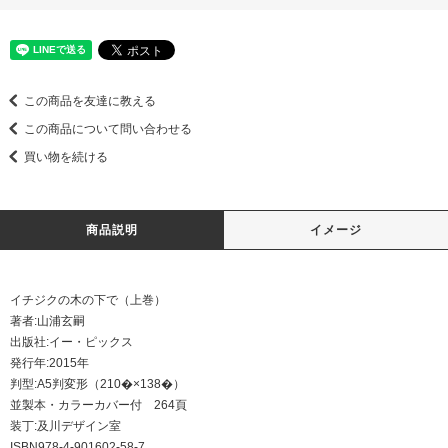
この商品を友達に教える
この商品について問い合わせる
買い物を続ける
商品説明
イメージ
イチジクの木の下で（上巻）
著者:山浦玄嗣
出版社:イー・ピックス
発行年:2015年
判型:A5判変形（210�×138�）
並製本・カラーカバー付 264頁
装丁:及川デザイン室
ISBN978-4-901602-58-7