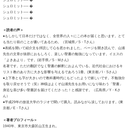
シュロミット── �
シュロミット── �
シュロミット── �
＜読者の声＞
●もしかして日本だけではなく、全世界の人々にこの本が届くと思います。とて
も当たり前のことが書いてあるため。（宮城県／S・Tさん）
●表紙を開いて紹介文を拝読して心を惹かれました。ページを開き読んで、山浦
先生の文章が抜群におもしろく、楽しい聖書の勉強になっています。イエスの
「よきあより」です。(岩手県／S・Mさん)
名著です。ただの翻訳でなく聖書の解釈におよんでいる。近代社会におけるキ
リスト教のあり方に大きな影響を与えるであろう1冊。(東京都／I・Sさん)
●上下巻とも字が大きいので教科書時代にもどったようで嬉しいです。不勉強分
を取り戻せそうで（笑）神様はよくぞ山浦先生をお用いになり味わう「聖書」
身近な喜び多い聖書訳を届けてくださった！と感謝です。（広島県／Y・Kさ
ん）
●平成29年の放送大学のラジオで聞いて購入。読みながら涙しております。(東
京都／E・Tさん)
＜著者プロフィール＞
1940年、東京市大森区山王生まれ。