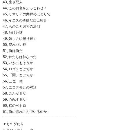
43, 生き死人
44, このお宮をぶっこわせ！
45, サマリアの井戸のほとりで
46, イエスの奇妙な自己紹介
47, ものごと調和の法則
48, 解けた謎
49, 嬉しさに光り輝く
50, 腐れパン種
51, 俺は俺だ
52, わたしは神なのだ
53, いかにもそうか
54, ロゴスとは何か
55, 「闇」とは何か
56, 三位一体
57, ニコデモとの対話
58, こわがるな
59, 心配するな
60, 裸のペトロ
61, 俺に惚れこんでいるのか
────────────────────────────
▼ものがたり
シュロミット── �