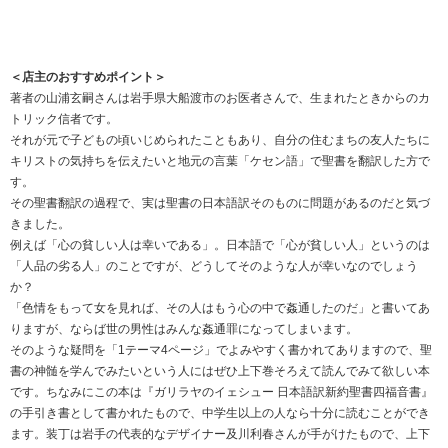
＜店主のおすすめポイント＞
著者の山浦玄嗣さんは岩手県大船渡市のお医者さんで、生まれたときからのカ
トリック信者です。
それが元で子どもの頃いじめられたこともあり、自分の住むまちの友人たちに
キリストの気持ちを伝えたいと地元の言葉「ケセン語」で聖書を翻訳した方で
す。
その聖書翻訳の過程で、実は聖書の日本語訳そのものに問題があるのだと気づ
きました。
例えば「心の貧しい人は幸いである」。日本語で「心が貧しい人」というのは
「人品の劣る人」のことですが、どうしてそのような人が幸いなのでしょう
か？
「色情をもって女を見れば、その人はもう心の中で姦通したのだ」と書いてあ
りますが、ならば世の男性はみんな姦通罪になってしまいます。
そのような疑問を「1テーマ4ページ」でよみやすく書かれてありますので、聖
書の神髄を学んでみたいという人にはぜひ上下巻そろえて読んでみて欲しい本
です。ちなみにこの本は『ガリラヤのイェシュー 日本語訳新約聖書四福音書』
の手引き書として書かれたもので、中学生以上の人なら十分に読むことができ
ます。装丁は岩手の代表的なデザイナー及川利春さんが手がけたもので、上下