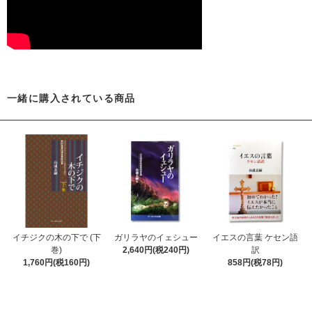
一緒に購入されている商品
イチジクの木の下で (下
ガリラヤのイェシュー
イエスの言葉 ケセン語
巻)
2,640円(税240円)
訳
1,760円(税160円)
858円(税78円)