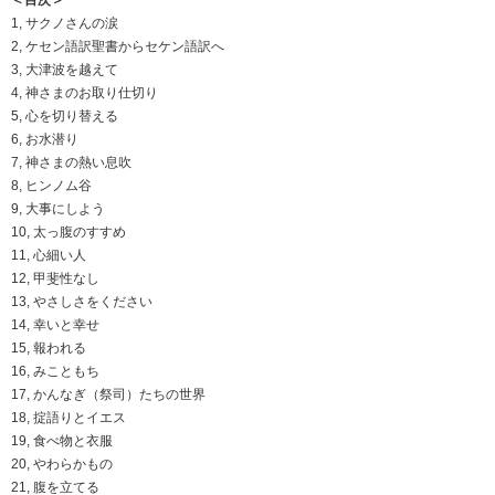
1, サクノさんの涙
2, ケセン語訳聖書からセケン語訳へ
3, 大津波を越えて
4, 神さまのお取り仕切り
5, 心を切り替える
6, お水潜り
7, 神さまの熱い息吹
8, ヒンノム谷
9, 大事にしよう
10, 太っ腹のすすめ
11, 心細い人
12, 甲斐性なし
13, やさしさをください
14, 幸いと幸せ
15, 報われる
16, みこともち
17, かんなぎ（祭司）たちの世界
18, 掟語りとイエス
19, 食べ物と衣服
20, やわらかもの
21, 腹を立てる