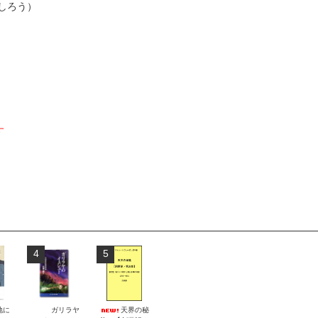
しろう）
す
4
5
地に
ガリラヤ
天界の秘