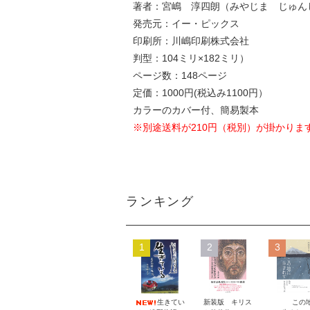
著者：宮嶋 淳四朗（みやじま じゅん
発売元：イー・ピックス
印刷所：川嶋印刷株式会社
判型：104ミリ×182ミリ）
ページ数：148ページ
定価：1000円(税込み1100円）
カラーのカバー付、簡易製本
※別途送料が210円（税別）が掛かりま
ランキング
1
2
3
生きてい
新装版 キリス
この