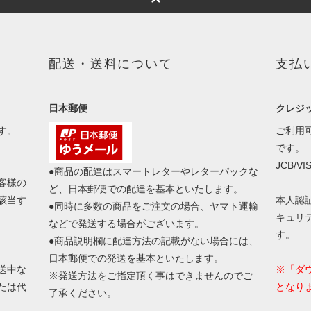
配送・送料について
支払
日本郵便
クレジ
す。
ご利用
です。
JCB/VI
●商品の配達はスマートレターやレターパックな
客様の
ど、日本郵便での配達を基本といたします。
該当す
本人認
●同時に多数の商品をご注文の場合、ヤマト運輸
キュリ
などで発送する場合がございます。
す。
●商品説明欄に配達方法の記載がない場合には、
日本郵便での発送を基本といたします。
送中な
※「ダ
※発送方法をご指定頂く事はできませんのでご
たは代
となり
了承ください。