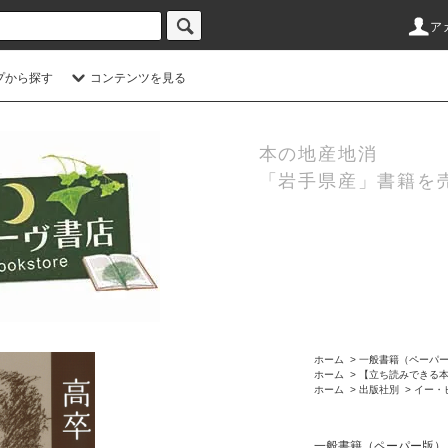
ア
プから探す
コンテンツを見る
本の地産地消
「岩手県産」書籍を
ホーム
>
一般書籍（ペーパ
ホーム
>
【立ち読みできる
ホーム
>
出版社別
>
イー・
一般書籍（ペーパー版）