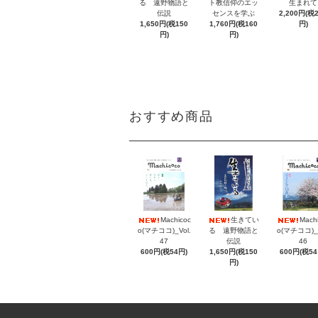
る 遠野物語と
ト教信仰のエッ
生まれて
伝説
センスを学ぶ
2,200円(税
1,650円(税150
1,760円(税160
円)
円)
円)
おすすめ商品
Machicoc
生きてい
Mach
o(マチココ)_Vol.
る 遠野物語と
o(マチココ)_V
47
伝説
46
600円(税54円)
1,650円(税150
600円(税54
円)