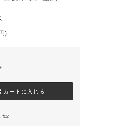
く
円)
冊
カートに入れる
く表記