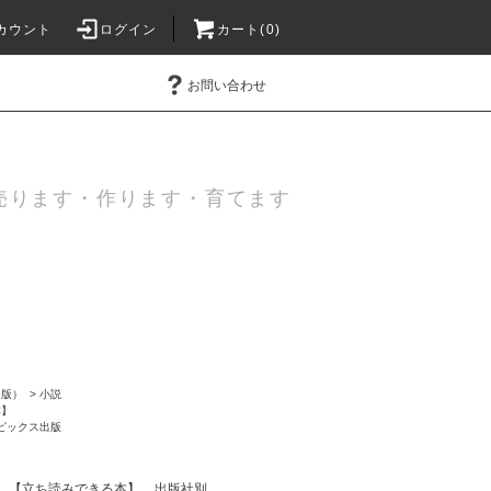
カウント
ログイン
カート(0)
お問い合わせ
売ります・作ります・育てます
ー版）
>
小説
本】
ピックス出版
【立ち読みできる本】
出版社別