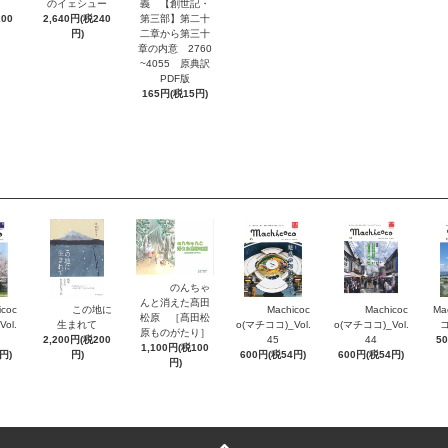
のイェシュー
義 【創世記・
200
2,640円(税240
第三部】第二十
円)
二章から第三十
章の内意 2760
~4055 原典訳
PDF版
165円(税15円)
のんちゃ
んと消えた髙田
icoc
この地に
Machicoc
Machicoc
Ma
松原 ［髙田松
ol.
生まれて
o(マチココ)_Vol.
o(マチココ)_Vol.
コ
原ものがたり］
2,200円(税200
45
44
5
1,100円(税100
円)
円)
600円(税54円)
600円(税54円)
円)