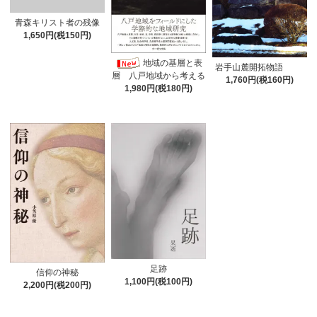
青森キリスト者の残像
1,650円(税150円)
地域の基層と表
岩手山麓開拓物語
層 八戸地域から考える
1,760円(税160円)
1,980円(税180円)
足跡
信仰の神秘
1,100円(税100円)
2,200円(税200円)