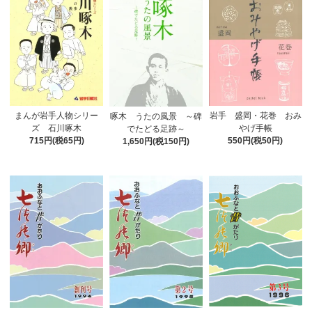
まんが岩手人物シリー
岩手 盛岡・花巻 おみ
啄木 うたの風景 ～碑
ズ 石川啄木
やげ手帳
でたどる足跡～
715円(税65円)
550円(税50円)
1,650円(税150円)