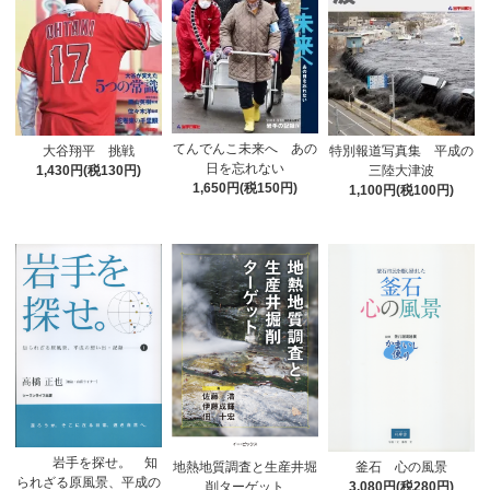
てんでんこ未来へ あの
大谷翔平 挑戦
特別報道写真集 平成の
日を忘れない
1,430円(税130円)
三陸大津波
1,650円(税150円)
1,100円(税100円)
岩手を探せ。 知
地熱地質調査と生産井堀
釜石 心の風景
られざる原風景、平成の
削ターゲット
3,080円(税280円)