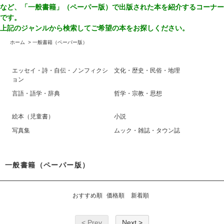
など、「一般書籍」（ペーパー版）で出版された本を紹介するコーナー
です。
上記のジャンルから検索してご希望の本をお探しください。
ホーム
>
一般書籍（ペーパー版）
エッセイ・詩・自伝・ノンフィクシ
文化・歴史・民俗・地理
ョン
言語・語学・辞典
哲学・宗教・思想
絵本（児童書）
小説
写真集
ムック・雑誌・タウン誌
一般書籍（ペーパー版）
おすすめ順
価格順
新着順
< Prev
Next >