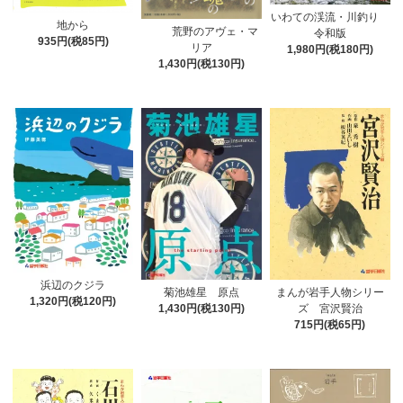
いわての渓流・川釣り
地から
荒野のアヴェ・マ
令和版
935円(税85円)
リア
1,980円(税180円)
1,430円(税130円)
浜辺のクジラ
菊池雄星 原点
まんが岩手人物シリー
1,320円(税120円)
1,430円(税130円)
ズ 宮沢賢治
715円(税65円)