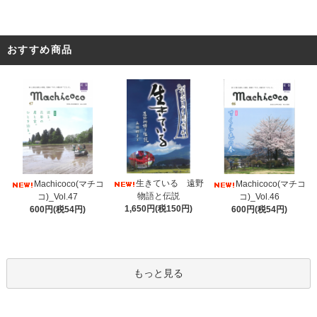
おすすめ商品
生きている 遠野
Machicoco(マチコ
Machicoco(マチコ
物語と伝説
コ)_Vol.47
コ)_Vol.46
1,650円(税150円)
600円(税54円)
600円(税54円)
もっと見る