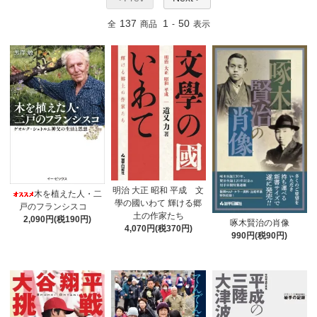
137
1
50
全
商品
-
表示
明治 大正 昭和 平成 文
木を植えた人・二
學の國いわて 輝ける郷
戸のフランシスコ
土の作家たち
2,090円(税190円)
啄木賢治の肖像
4,070円(税370円)
990円(税90円)