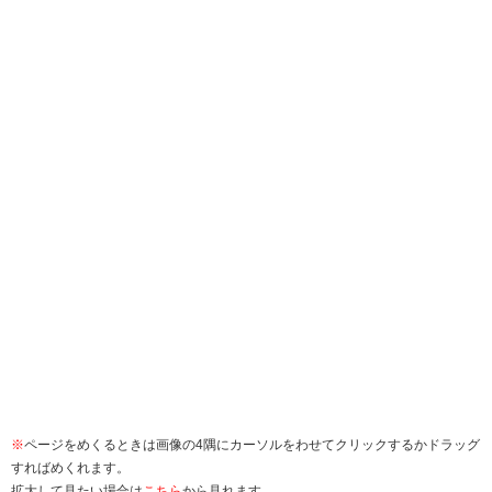
※
ページをめくるときは画像の4隅にカーソルをわせてクリックするかドラッグ
すればめくれます。
拡大して見たい場合は
こちら
から見れます