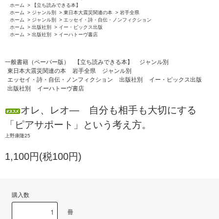
ホーム
>
【立ち読みできる本】
ホーム
>
ジャンル別
>
東日本大震災関連の本
>
岩手全県
ホーム
>
ジャンル別
>
エッセイ・詩・自伝・ノンフィクション
ホーム
>
出版社別
>
イー・ピックス出版
ホーム
>
出版社別
>
イーハトーヴ書店
一般書籍（ペーパー版）
【立ち読みできる本】
ジャンル別
東日本大震災関連の本
岩手全県
ジャンル別
エッセイ・詩・自伝・ノンフィクション
出版社別
イー・ピックス出版
出版社別
イーハトーヴ書店
オレ、レオ― 自分も相手も大切にする
「ピアサポート」という考え方。
上野康隆25
1,100円(税100円)
購入数
冊