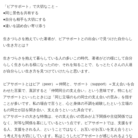
「ピアサポート」で大切なこと－
●同じ景色を共有する
●自分も相手も大切にする
●違いを認め合い寄り添う
生きづらさを抱えていた著者が、ピアサポートとの出会いで見つけた自分らし
い生き方とは？
生きづらさを抱えて暮らしている人の多いこの時代、著者がどの様にして自分
らしく生きられる様になったのか、それを知ることで、もっとたくさんの人達
が自分らしい生き方を見つけていけたらと思います。
ピアサポートとはピア（peer）＝仲間と、サポート（support）＝支え合いを合
わせた言葉で、直訳すると「仲間同士の支え合い」という意味です。特にもピ
アサポートといったときには「同じ立場のもの同士の支え合いの営み」を指す
ことが多いです。私の場合で言うと、心と身体の不調を経験したという立場の
もの同士が話を聞き合い、支え合うといった具合です。
ピアサポートの大きな特徴は、その支え合いの営みが上下関係や主従関係では
なく、対等な関係を基にしているという点です。ピアサポートでは、支援をす
る人、支援をされる人、ということではなく、お互いがお互いを支え合うとい
う考え方を大切にしています。私はこうしたピアサポートが感じられるような