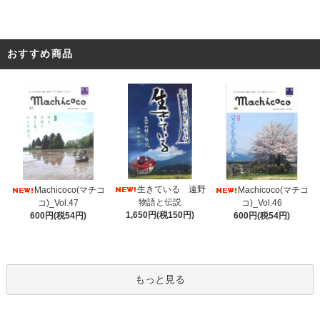
おすすめ商品
生きている 遠野
Machicoco(マチコ
Machicoco(マチコ
物語と伝説
コ)_Vol.47
コ)_Vol.46
1,650円(税150円)
600円(税54円)
600円(税54円)
もっと見る